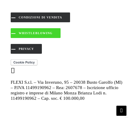
CONDIZIONI DI VENDITA
WHISTLEBLOWING
PRIVACY
FLEXI S.r.l. – Via Inveruno, 95 – 20038 Busto Garolfo (MI)
– P.IVA 11499190962 – Rea: 2607678 – Iscrizione ufficio
registro e imprese di Milano Monza Brianza Lodi n.
11499190962 – Cap. soc. € 100.000,00
Le tue preferenze relative alla privacy