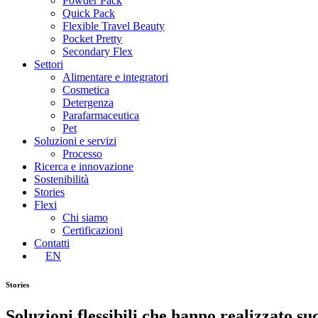
Powder Pack
Quick Pack
Flexible Travel Beauty
Pocket Pretty
Secondary Flex
Settori
Alimentare e integratori
Cosmetica
Detergenza
Parafarmaceutica
Pet
Soluzioni e servizi
Processo
Ricerca e innovazione
Sostenibilità
Stories
Flexi
Chi siamo
Certificazioni
Contatti
EN
Stories
Soluzioni
flessibili
che
hanno
realizzato
su