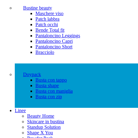
Bustine beauty
Maschere viso
Patch labbra
Patch occhi
Bende Total fit
Pantaloncino Leggings
Pantaloncino Capri
Pantaloncino Short
Bracciolo
Doypack
Busta con tappo
Busta shape
Busta con maniglia
Busta con zip
Linee
Beauty Home
Skincare in bustina
Standup Solution
Shape X You